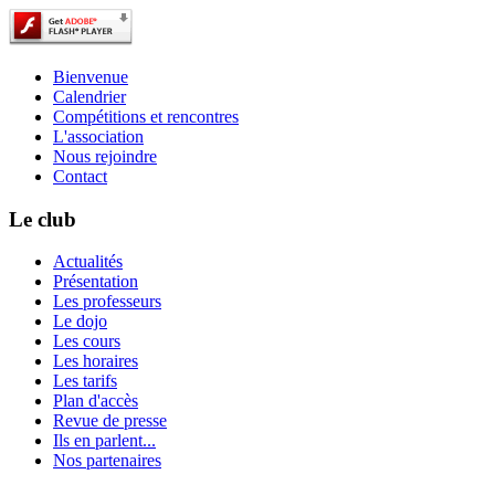
Bienvenue
Calendrier
Compétitions et rencontres
L'association
Nous rejoindre
Contact
Le club
Actualités
Présentation
Les professeurs
Le dojo
Les cours
Les horaires
Les tarifs
Plan d'accès
Revue de presse
Ils en parlent...
Nos partenaires