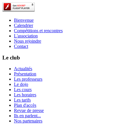
Bienvenue
Calendrier
Compétitions et rencontres
L'association
Nous rejoindre
Contact
Le club
Actualités
Présentation
Les professeurs
Le dojo
Les cours
Les horaires
Les tarifs
Plan d'accès
Revue de presse
Ils en parlent...
Nos partenaires