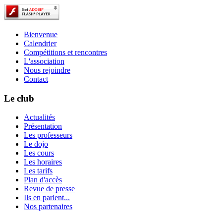
Bienvenue
Calendrier
Compétitions et rencontres
L'association
Nous rejoindre
Contact
Le club
Actualités
Présentation
Les professeurs
Le dojo
Les cours
Les horaires
Les tarifs
Plan d'accès
Revue de presse
Ils en parlent...
Nos partenaires