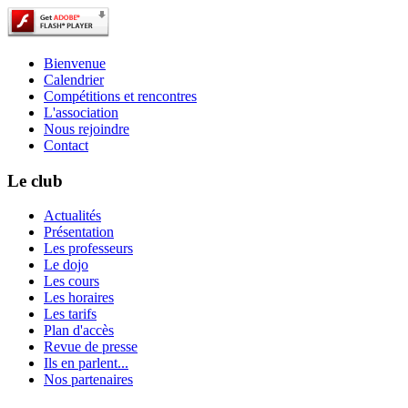
Bienvenue
Calendrier
Compétitions et rencontres
L'association
Nous rejoindre
Contact
Le club
Actualités
Présentation
Les professeurs
Le dojo
Les cours
Les horaires
Les tarifs
Plan d'accès
Revue de presse
Ils en parlent...
Nos partenaires