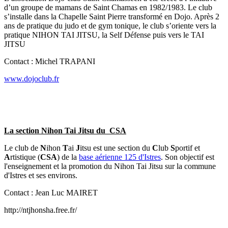
d’un groupe de mamans de Saint Chamas en 1982/1983. Le club
s’installe dans la Chapelle Saint Pierre transformé en Dojo. Après 2
ans de pratique du judo et de gym tonique, le club s’oriente vers la
pratique NIHON TAI JITSU, la Self Défense puis vers le TAI
JITSU
Contact : Michel TRAPANI
www.dojoclub.fr
La section Nihon Tai Jitsu du CSA
Le club de
N
ihon
T
ai
J
itsu est une section du
C
lub
S
portif et
A
rtistique (
CSA
) de la
base aérienne 125 d'Istres
. Son objectif est
l'enseignement et la promotion du Nihon Tai Jitsu sur la commune
d'Istres et ses environs.
Contact : Jean Luc MAIRET
http://ntjhonsha.free.fr/