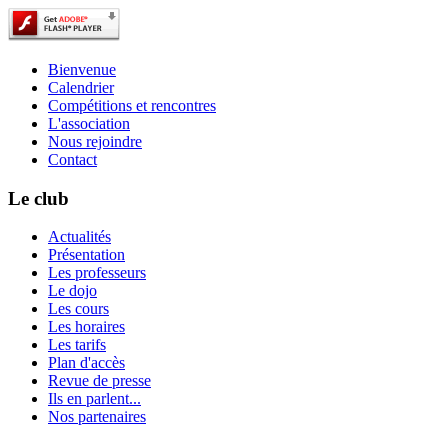
Bienvenue
Calendrier
Compétitions et rencontres
L'association
Nous rejoindre
Contact
Le club
Actualités
Présentation
Les professeurs
Le dojo
Les cours
Les horaires
Les tarifs
Plan d'accès
Revue de presse
Ils en parlent...
Nos partenaires