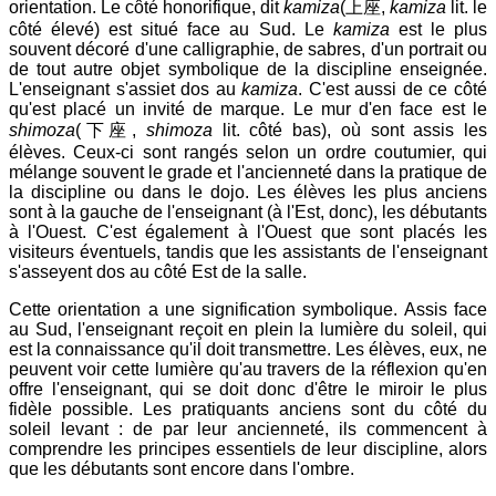
orientation. Le côté honorifique, dit
kamiza
(
上座
,
kamiza
lit. le
côté élevé)
est situé face au Sud. Le
kamiza
est le plus
souvent décoré d'une calligraphie, de sabres, d'un portrait ou
de tout autre objet symbolique de la discipline enseignée.
L'enseignant s'assiet dos au
kamiza
. C'est aussi de ce côté
qu'est placé un invité de marque. Le mur d'en face est le
shimoza
(
下座
,
shimoza
lit. côté bas)
, où sont assis les
élèves. Ceux-ci sont rangés selon un ordre coutumier, qui
mélange souvent le grade et l'ancienneté dans la pratique de
la discipline ou dans le dojo. Les élèves les plus anciens
sont à la gauche de l'enseignant (à l'Est, donc), les débutants
à l'Ouest. C'est également à l'Ouest que sont placés les
visiteurs éventuels, tandis que les assistants de l'enseignant
s'asseyent dos au côté Est de la salle.
Cette orientation a une signification symbolique. Assis face
au Sud, l'enseignant reçoit en plein la lumière du soleil, qui
est la connaissance qu'il doit transmettre. Les élèves, eux, ne
peuvent voir cette lumière qu'au travers de la réflexion qu'en
offre l'enseignant, qui se doit donc d'être le miroir le plus
fidèle possible. Les pratiquants anciens sont du côté du
soleil levant : de par leur ancienneté, ils commencent à
comprendre les principes essentiels de leur discipline, alors
que les débutants sont encore dans l'ombre.